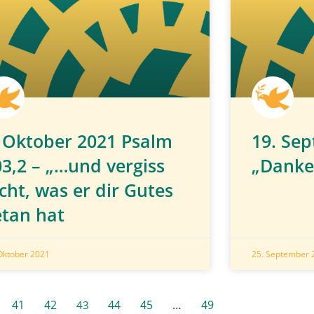
. Oktober 2021 Psalm
19. Se
03,2 – „…und vergiss
„Danke
cht, was er dir Gutes
etan hat
Oktober 2021
25. September 
41
42
44
45
…
49
43