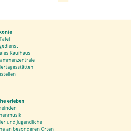
konie
Tafel
gedienst
iales Kaufhaus
ammenzentrale
dertagesstätten
stellen
che erleben
einden
chenmusik
der und Jugendliche
che an besonderen Orten