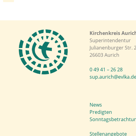
Kirchenkreis Auric
Superintendentur
Julianenburger Str. 
26603 Aurich
0 49 41 – 26 28
sup.aurich@evlka.d
News
Predigten
Sonntagsbetrachtu
Stellenangebote