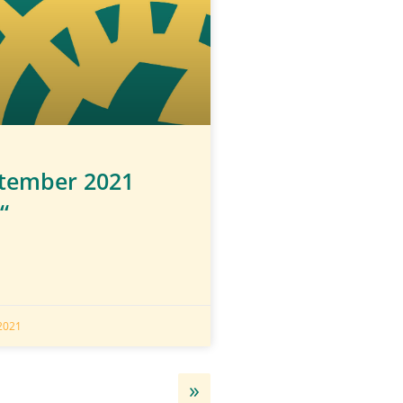
ptember 2021
“
2021
»