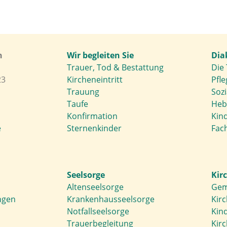
h
Wir begleiten Sie
Dia
Trauer, Tod & Bestattung
Die 
23
Kircheneintritt
Pfle
Trauung
Soz
Taufe
Heb
Konfirmation
Kin
e
Sternenkinder
Fach
Seelsorge
Kir
Altenseelsorge
Gem
ngen
Krankenhausseelsorge
Kir
Notfallseelsorge
Kin
Trauerbegleitung
Kir