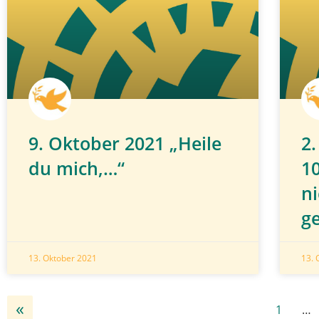
9. Oktober 2021 „Heile
2
du mich,…“
1
ni
g
13. Oktober 2021
13. 
«
1
…