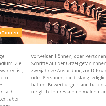
er*innen
ge
vorweisen können, oder Personen, 
dium. Ziel
Schritte auf der Orgel getan haben
warten ist,
zweijährige Ausbildung zur D-Prü
 zum
oder Personen, die bislang ledigli
es
hatten. Bewerbungen sind bei un
n sich
möglich. Interessenten melden sich
ten, aber
ument