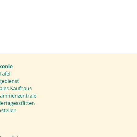
konie
Tafel
gedienst
iales Kaufhaus
ammenzentrale
dertagesstätten
stellen