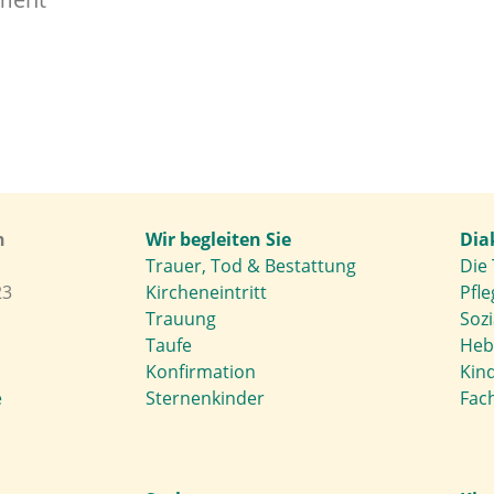
h
Wir begleiten Sie
Dia
Trauer, Tod & Bestattung
Die 
23
Kircheneintritt
Pfle
Trauung
Soz
Taufe
Heb
Konfirmation
Kin
e
Sternenkinder
Fach