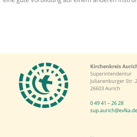
Kirchenkreis Auric
Superintendentur
Julianenburger Str. 
26603 Aurich
0 49 41 – 26 28
sup.aurich@evlka.d