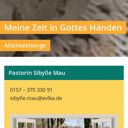
Meine Zeit in Gottes Händen
Altenseelsorge
Pastorin Sibylle Mau
0157 – 370 330 91
sibylle.mau@evlka.de