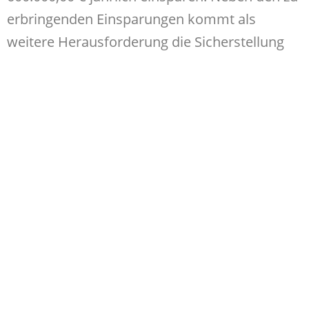
erbringenden Einsparungen kommt als
weitere Herausforderung die Sicherstellung
der pfarramtlichen Versorgung hinzu. Im
kommenden Planungszeitraum gehen 17
Pastorinnen und Pastoren und 2 Diakone in
den Ruhestand. Aufgrund des
Pastorenmangels ist mit langen Vakanzen zu
rechnen. Diese Aspekte sind der Synode nicht
neu. Weitsichtig beauftragte sie bereits im
Februar 2021, die bereits beim letzten
Planungsprozess eingesetzte Arbeitsgruppe
„Steuerungsgruppe Zukunftsprozess“.
Mit Hilfe von Sachkundigen wurden die