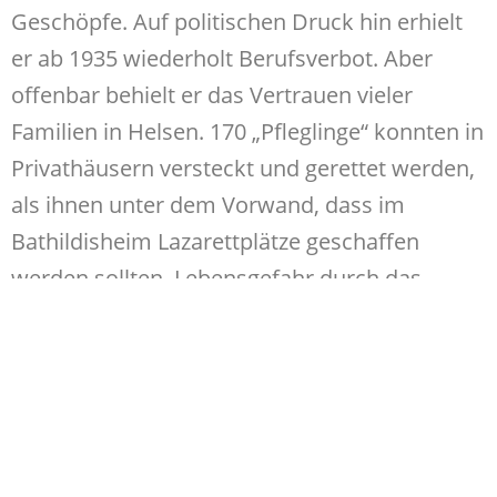
Geschöpfe. Auf politischen Druck hin erhielt
er ab 1935 wiederholt Berufsverbot. Aber
offenbar behielt er das Vertrauen vieler
Familien in Helsen. 170 „Pfleglinge“ konnten in
Privathäusern versteckt und gerettet werden,
als ihnen unter dem Vorwand, dass im
Bathildisheim Lazarettplätze geschaffen
werden sollten, Lebensgefahr durch das
mörderische Euthanasieprogramm der Nazis
drohte. Karl Preising starb 1947. Er litt an einer
Herzschwäche. Oder vielleicht doch nicht?