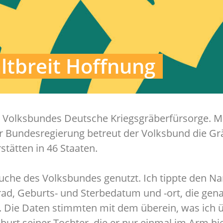
ltbreit Hoffnung
 des Volksbundes Deutsche Kriegsgräberfürsorge. 
r Bundesregierung betreut der Volksbund die Gr
stätten in 46 Staaten.
rsuche des Volksbundes genutzt. Ich tippte den
ad, Geburts- und Sterbedatum und -ort, die gena
 Die Daten stimmten mit dem überein, was ich 
urt seiner Tochter, die er nur einmal im Arm hie