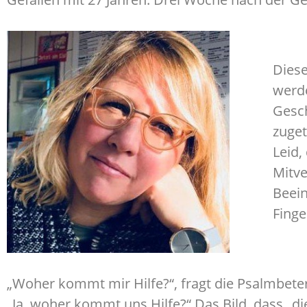
Diese
werd
Gesch
zuget
Leid,
Mitve
Beei
Finge
„Woher kommt mir Hilfe?“, fragt die Psalmbeter*
„Ja, woher kommt uns Hilfe?“ Das Bild, dass „d