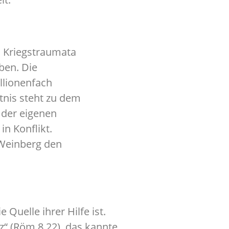
t. Kriegstraumata
ben. Die
llionenfach
tnis steht zu dem
 der eigenen
in Konflikt.
Weinberg den
Quelle ihrer Hilfe ist.
z“ (Röm 8,22), das kannte