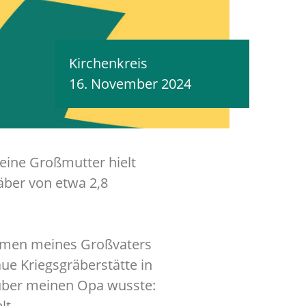
Kirchenkreis
16. November 2024
Meine Großmutter hielt
äber von etwa 2,8
 Namen meines Großvaters
ue Kriegsgräberstätte in
über meinen Opa wusste:
lt.