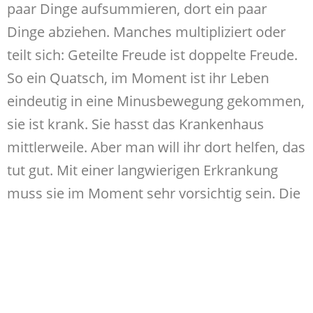
paar Dinge aufsummieren, dort ein paar
Dinge abziehen. Manches multipliziert oder
teilt sich: Geteilte Freude ist doppelte Freude.
So ein Quatsch, im Moment ist ihr Leben
eindeutig in eine Minusbewegung gekommen,
sie ist krank. Sie hasst das Krankenhaus
mittlerweile. Aber man will ihr dort helfen, das
tut gut. Mit einer langwierigen Erkrankung
muss sie im Moment sehr vorsichtig sein. Die
Angst kriecht ihr in den Nacken – und dann
noch die Ansteckung mit Corona. Das ist
keine Tendenz zum kleinen Minus, wie ihr
einmal ein Lehrer bei der Notenvergabe
gesagt hatte. Sie schüttelt leicht den Kopf,