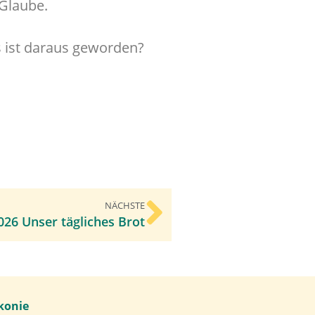
 Glaube.
s ist daraus geworden?
NÄCHSTE
026 Unser tägliches Brot
konie