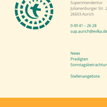
Superintendentur
Julianenburger Str. 
26603 Aurich
0 49 41 – 26 28
sup.aurich@evlka.d
News
Predigten
Sonntagsbetrachtu
Stellenangebote