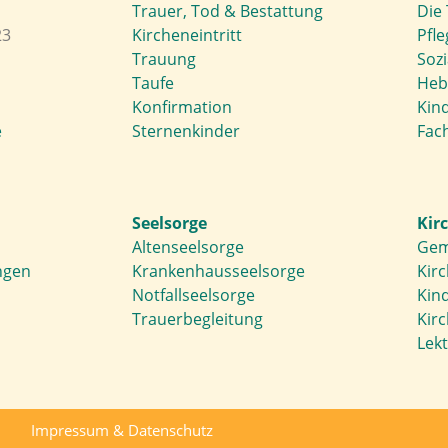
Trauer, Tod & Bestattung
Die 
23
Kircheneintritt
Pfle
Trauung
Soz
Taufe
Heb
Konfirmation
Kin
e
Sternenkinder
Fach
Seelsorge
Kir
Altenseelsorge
Gem
ngen
Krankenhausseelsorge
Kir
Notfallseelsorge
Kin
Trauerbegleitung
Kir
Lek
Impressum
&
Datenschutz