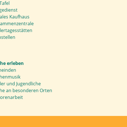
Tafel
gedienst
iales Kaufhaus
ammenzentrale
dertagesstätten
stellen
che erleben
einden
chenmusik
der und Jugendliche
che an besonderen Orten
torenarbeit