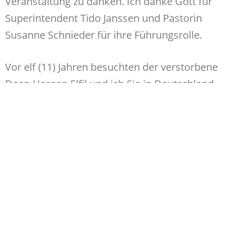
Veranstaltung zu danken. Ich danke Gott für
Superintendent Tido Janssen und Pastorin
Susanne Schnieder für ihre Führungsrolle.
Vor elf (11) Jahren besuchten der verstorbene
Dean Hassan Elfil und ich Sie in Deutschland
und wir wurden sehr gut versorgt. Bitte beten
Sie für die Frau und die Kinder des
verstorbenen Hassan, die jetzt Flüchtlinge in
Ägypten sind.
Im Jahr 2017 besuchten Superintendent Tido
Janssen, mein Bruder Dieter Emler und
Susanne Schneider den Sudan, wo sie meiner