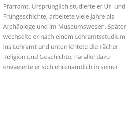
Pfarramt. Ursprünglich studierte er Ur- und
Frühgeschichte, arbeitete viele Jahre als
Archäologe und im Museumswesen. Später
wechselte er nach einem Lehramtsstudium
ins Lehramt und unterrichtete die Fächer
Religion und Geschichte. Parallel dazu
engagierte er sich ehrenamtlich in seiner
Kirchengemeinde als Kirchenvorsteher, Lektor
und Prädikant. Sein Vikariat absolvierte er in
der evangelisch-lutherischen St.-Laurentius-
Kirchengemeinde in Nienhagen.