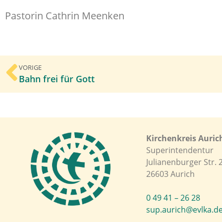
Pastorin Cathrin Meenken
VORIGE
Bahn frei für Gott
Kirchenkreis Auric
Superintendentur
Julianenburger Str. 
26603 Aurich
0 49 41 – 26 28
sup.aurich@evlka.d