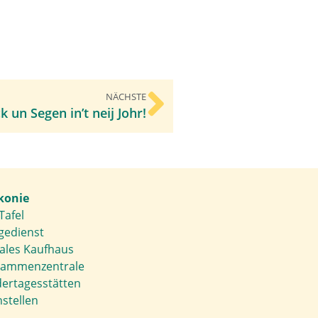
NÄCHSTE
k un Segen in’t neij Johr!
konie
Tafel
gedienst
iales Kaufhaus
ammenzentrale
dertagesstätten
stellen