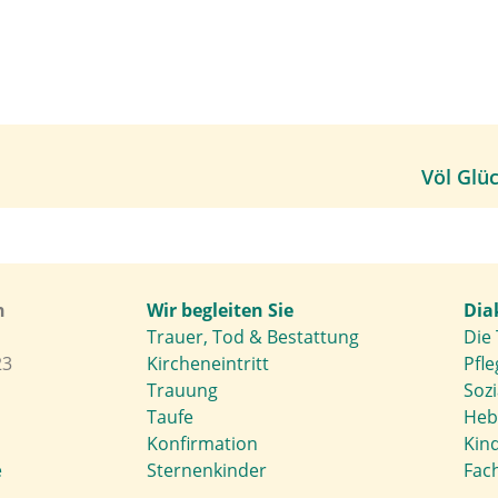
Völ Glüc
h
Wir begleiten Sie
Dia
Trauer, Tod & Bestattung
Die 
23
Kircheneintritt
Pfle
Trauung
Soz
Taufe
Heb
Konfirmation
Kin
e
Sternenkinder
Fach