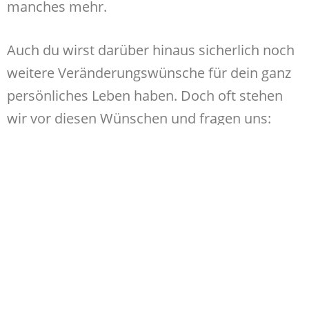
manches mehr.
Auch du wirst darüber hinaus sicherlich noch
weitere Veränderungswünsche für dein ganz
persönliches Leben haben. Doch oft stehen
wir vor diesen Wünschen und fragen uns:
„Was kann ich als kleine Person schon dafür
tun?“ Und wie schnell resigniere ich dann, weil
ich mich für diese Probleme zu klein und
hilflos fühle. Oder wir klagen Gott unser Leid
und fragen, warum er nichts tut.