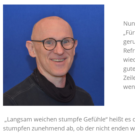
Nun 
„Für
geru
Refr
wied
gute
Zeil
weni
„Langsam weichen stumpfe Gefühle“ heißt es do
stumpfen zunehmend ab, ob der nicht enden w