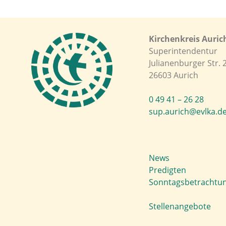
Kirchenkreis Auric
Superintendentur
Julianenburger Str. 
26603 Aurich
0 49 41 – 26 28
sup.aurich@evlka.d
News
Predigten
Sonntagsbetrachtu
Stellenangebote