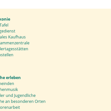
konie
Tafel
gedienst
iales Kaufhaus
ammenzentrale
dertagesstätten
stellen
che erleben
einden
chenmusik
der und Jugendliche
che an besonderen Orten
torenarbeit