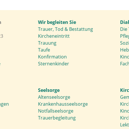
h
Wir begleiten Sie
Dia
Trauer, Tod & Bestattung
Die 
23
Kircheneintritt
Pfle
Trauung
Soz
Taufe
Heb
Konfirmation
Kin
e
Sternenkinder
Fach
Seelsorge
Kir
Altenseelsorge
Gem
ngen
Krankenhausseelsorge
Kir
Notfallseelsorge
Kin
Trauerbegleitung
Kir
Lek