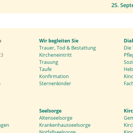
25. Sep
h
Wir begleiten Sie
Dia
Trauer, Tod & Bestattung
Die 
23
Kircheneintritt
Pfle
Trauung
Soz
Taufe
Heb
Konfirmation
Kin
e
Sternenkinder
Fach
Seelsorge
Kir
Altenseelsorge
Gem
ngen
Krankenhausseelsorge
Kir
Notfallseelsorge
Kin