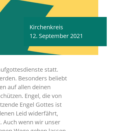
Kirchenkreis
12. September 2021
fgottesdienste statt.
werden. Besonders beliebt
en auf allen deinen
chützen. Engel, die von
tzende Engel Gottes ist
denen Leid widerfährt,
st. Auch wenn wir unser
genen Wege gehen lassen,