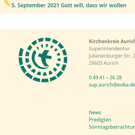
5. September 2021 Gott will, dass wir wollen
Kirchenkreis Auric
Superintendentur
Julianenburger Str. 
26603 Aurich
0 49 41 – 26 28
sup.aurich@evlka.d
News
Predigten
Sonntagsbetrachtu