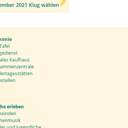
tember 2021 Klug wählen
konie
Tafel
gedienst
iales Kaufhaus
ammenzentrale
dertagesstätten
stellen
che erleben
einden
chenmusik
der und Jugendliche