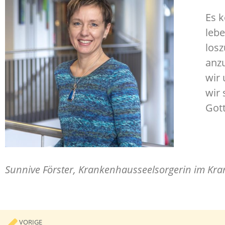
Es k
lebe
losz
anzu
wir 
wir 
Gott
Sunnive Förster, Krankenhausseelsorgerin im Kr
VORIGE