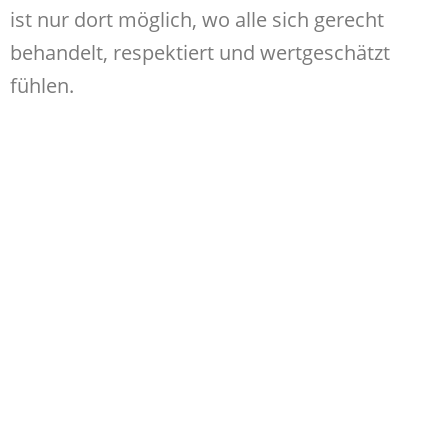
ist nur dort möglich, wo alle sich gerecht
behandelt, respektiert und wertgeschätzt
fühlen.
Ohne ein Erleben gegenseitig erfahrbarer
Gerechtigkeit ist kein Fundament für
anhaltenden Frieden gegeben; bestenfalls
eine geduldete Waffenruhe zwischen Parteien,
die einander uneins sind. Frieden beginnt
nicht im Großen, sondern im Kleinen. Er muss
immer erarbeitet werden. Er ist ein Ergebnis
eines Prozesses, wie ein Apfel, der einen
Baum mit festen Wurzeln und gute