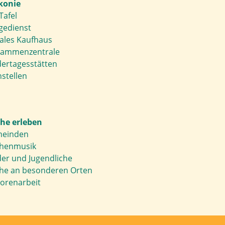
konie
Tafel
gedienst
iales Kaufhaus
ammenzentrale
dertagesstätten
stellen
che erleben
einden
chenmusik
der und Jugendliche
che an besonderen Orten
torenarbeit