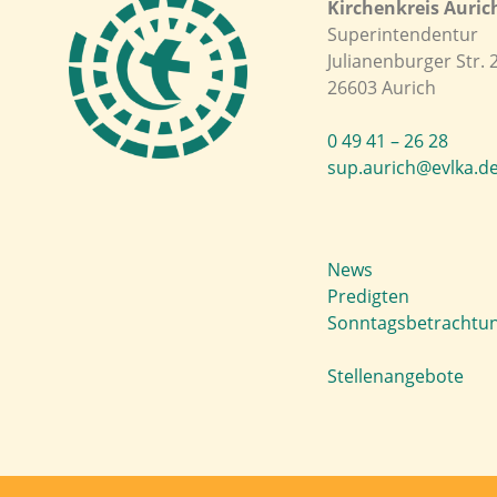
Kirchenkreis Auric
Superintendentur
Julianenburger Str. 
26603 Aurich
0 49 41 – 26 28
sup.aurich@evlka.d
News
Predigten
Sonntagsbetrachtu
Stellenangebote