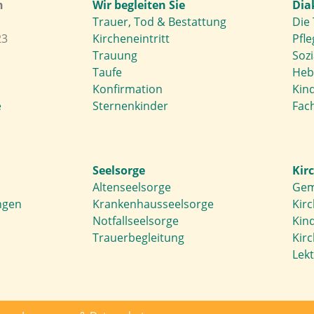
h
Wir begleiten Sie
Dia
Trauer, Tod & Bestattung
Die 
23
Kircheneintritt
Pfle
Trauung
Soz
Taufe
Heb
Konfirmation
Kin
e
Sternenkinder
Fach
Seelsorge
Kir
Altenseelsorge
Gem
ngen
Krankenhausseelsorge
Kir
Notfallseelsorge
Kin
Trauerbegleitung
Kir
Lek